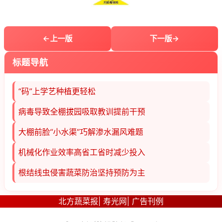
上一版
下一版
标题导航
“码”上学艺种植更轻松
病毒导致全棚拔园吸取教训提前干预
大棚前脸“小水渠”巧解渗水漏风难题
机械化作业效率高省工省时减少投入
根结线虫侵害蔬菜防治坚持预防为主
北方蔬菜报
|
寿光网
|
广告刊例