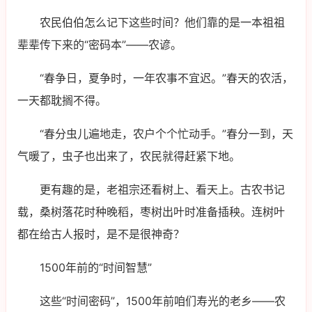
农民伯伯怎么记下这些时间？他们靠的是一本祖祖
辈辈传下来的“密码本”——农谚。
“春争日，夏争时，一年农事不宜迟。”春天的农活，
一天都耽搁不得。
“春分虫儿遍地走，农户个个忙动手。”春分一到，天
气暖了，虫子也出来了，农民就得赶紧下地。
更有趣的是，老祖宗还看树上、看天上。古农书记
载，桑树落花时种晚稻，枣树出叶时准备插秧。连树叶
都在给古人报时，是不是很神奇？
1500年前的“时间智慧”
这些“时间密码”，1500年前咱们寿光的老乡——农