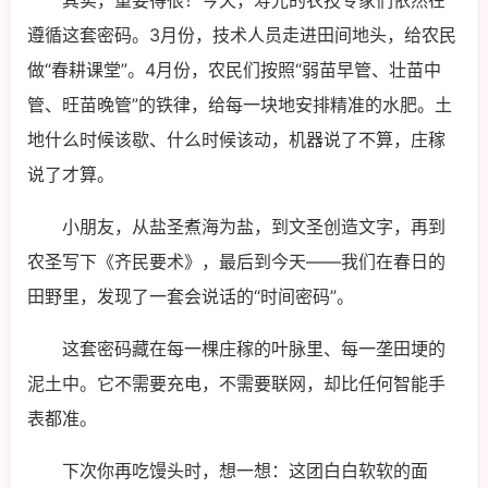
其实，重要得很！今天，寿光的农技专家们依然在
遵循这套密码。3月份，技术人员走进田间地头，给农民
做“春耕课堂”。4月份，农民们按照“弱苗早管、壮苗中
管、旺苗晚管”的铁律，给每一块地安排精准的水肥。土
地什么时候该歇、什么时候该动，机器说了不算，庄稼
说了才算。
小朋友，从盐圣煮海为盐，到文圣创造文字，再到
农圣写下《齐民要术》，最后到今天——我们在春日的
田野里，发现了一套会说话的“时间密码”。
这套密码藏在每一棵庄稼的叶脉里、每一垄田埂的
泥土中。它不需要充电，不需要联网，却比任何智能手
表都准。
下次你再吃馒头时，想一想：这团白白软软的面