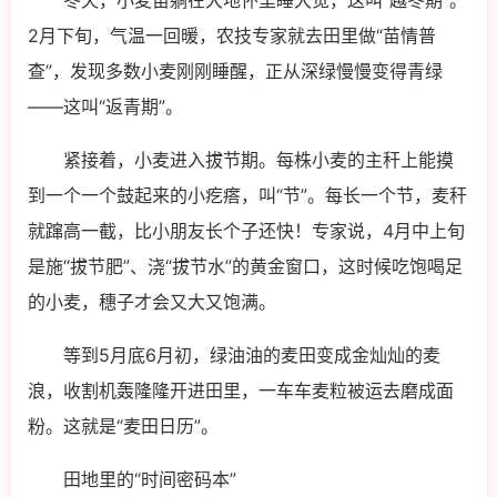
冬天，小麦苗躺在大地怀里睡大觉，这叫“越冬期”。
2月下旬，气温一回暖，农技专家就去田里做“苗情普
查”，发现多数小麦刚刚睡醒，正从深绿慢慢变得青绿
——这叫“返青期”。
紧接着，小麦进入拔节期。每株小麦的主秆上能摸
到一个一个鼓起来的小疙瘩，叫“节”。每长一个节，麦秆
就蹿高一截，比小朋友长个子还快！专家说，4月中上旬
是施“拔节肥”、浇“拔节水”的黄金窗口，这时候吃饱喝足
的小麦，穗子才会又大又饱满。
等到5月底6月初，绿油油的麦田变成金灿灿的麦
浪，收割机轰隆隆开进田里，一车车麦粒被运去磨成面
粉。这就是“麦田日历”。
田地里的“时间密码本”